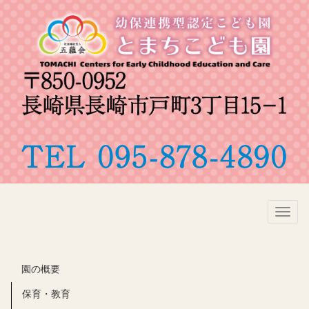
Toggl
naviga
園の概要
保育・教育