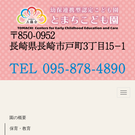
Toggl
naviga
園の概要
保育・教育