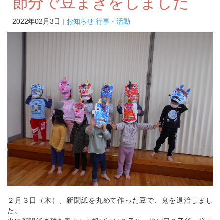
節分で豆まきをしました
2022年02月3日 |
お知らせ
行事・活動
２月３日（木）、新聞紙を丸めて作った豆で、鬼を退治しまし
た。