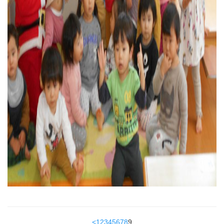
<
1
2
3
4
5
6
7
8
9