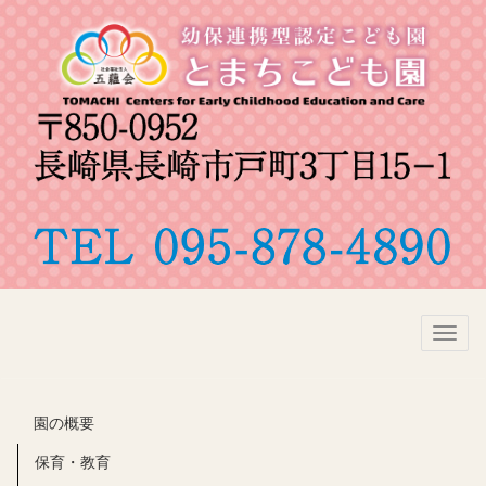
Toggl
naviga
園の概要
保育・教育